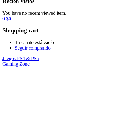
Recién vistos
You have no recent viewed item.
0
$
0
Shopping cart
Tu carrito está vacío
Seguir comprando
Juegos PS4 & PS5
Gaming Zone