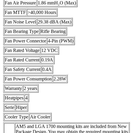
Fan Air Pressure
1.86 mmH₂O (Max)
Fan MTTF
>40,000 Hours
Fan Noise Level
29.38 dBA (Max)
Fan Bearing Type
Rifle Bearing
Fan Power Connector
4-Pin (PWM)
Fan Rated Voltage
12 VDC
Fan Rated Current
0.19A
Fan Safety Current
0.4A
Fan Power Consumption
2.28W
Warranty
2 years
Heatpipes
4
Serie
Hiper
Cooler Type
Air Cooler
AM5 and LGA 1700 mounting kits are included from New
Package Design. You may obtain the required mounting kits