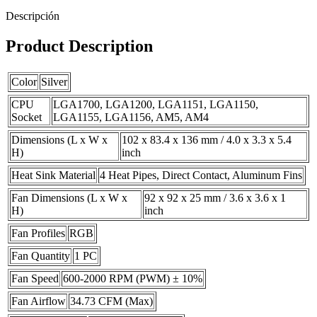
Descripción
Product Description
Color
Silver
CPU
LGA1700, LGA1200, LGA1151, LGA1150,
Socket
LGA1155, LGA1156, AM5, AM4
Dimensions (L x W x
102 x 83.4 x 136 mm / 4.0 x 3.3 x 5.4
H)
inch
Heat Sink Material
4 Heat Pipes, Direct Contact, Aluminum Fins
Fan Dimensions (L x W x
92 x 92 x 25 mm / 3.6 x 3.6 x 1
H)
inch
Fan Profiles
RGB
Fan Quantity
1 PC
Fan Speed
600-2000 RPM (PWM) ± 10%
Fan Airflow
34.73 CFM (Max)