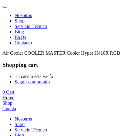
Nosotros
Shop
Servicio Técnico
Blog
FAQs
Contacto
Air Cooler COOLER MASTER Cooler Hyper H410R RGB
Shopping cart
Tu carrito está vacío
Seguir comprando
0
Cart
Home
Shop
Cuenta
Nosotros
Shop
Servicio Técnico
Blog