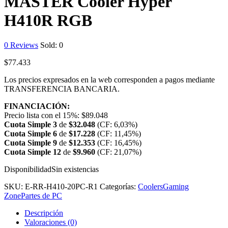
MASTER Cooler Hyper
H410R RGB
0
Reviews
Sold:
0
$
77.433
Los precios expresados en la web corresponden a pagos mediante
TRANSFERENCIA BANCARIA.
FINANCIACIÓN:
Precio lista con el 15%:
$
89.048
Cuota Simple 3
de
$
32.048
(CF: 6,03%)
Cuota Simple 6
de
$
17.228
(CF: 11,45%)
Cuota Simple 9
de
$
12.353
(CF: 16,45%)
Cuota Simple 12
de
$
9.960
(CF: 21,07%)
Disponibilidad
Sin existencias
SKU:
E-RR-H410-20PC-R1
Categorías:
Coolers
Gaming
Zone
Partes de PC
Descripción
Valoraciones (0)