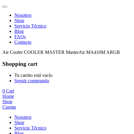
Nosotros
Shop
Servicio Técnico
Blog
FAQs
Contacto
Air Cooler COOLER MASTER MasterAir MA410M ARGB
Shopping cart
Tu carrito está vacío
Seguir comprando
0
Cart
Home
Shop
Cuenta
Nosotros
Shop
Servicio Técnico
Blog