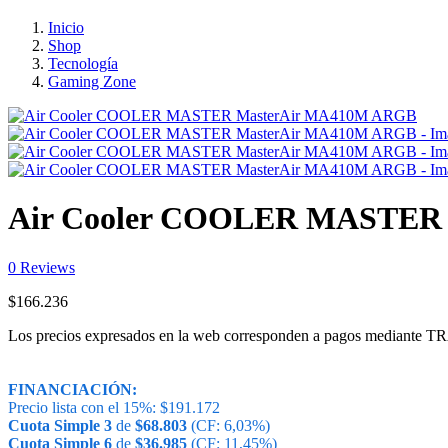
Inicio
Shop
Tecnología
Gaming Zone
Air Cooler COOLER MASTER
0
Reviews
$
166.236
Los precios expresados en la web corresponden a pagos medi
FINANCIACIÓN:
Precio lista con el 15%:
$
191.172
Cuota Simple 3
de
$
68.803
(CF: 6,03%)
Cuota Simple 6
de
$
36.985
(CF: 11,45%)