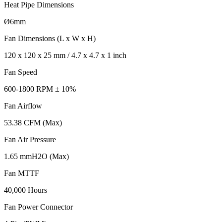
Heat Pipe Dimensions
Ø6mm
Fan Dimensions (L x W x H)
120 x 120 x 25 mm / 4.7 x 4.7 x 1 inch
Fan Speed
600-1800 RPM ± 10%
Fan Airflow
53.38 CFM (Max)
Fan Air Pressure
1.65 mmH2O (Max)
Fan MTTF
40,000 Hours
Fan Power Connector