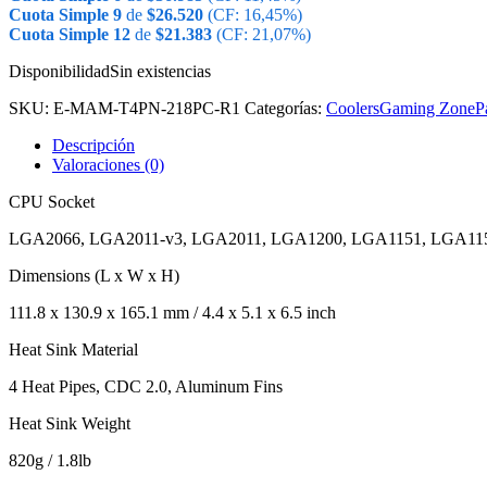
Cuota Simple 9
de
$
26.520
(CF: 16,45%)
Cuota Simple 12
de
$
21.383
(CF: 21,07%)
Disponibilidad
Sin existencias
SKU:
E-MAM-T4PN-218PC-R1
Categorías:
Coolers
Gaming Zone
P
Descripción
Valoraciones (0)
CPU Socket
LGA2066, LGA2011-v3, LGA2011, LGA1200, LGA1151, LGA11
Dimensions (L x W x H)
111.8 x 130.9 x 165.1 mm / 4.4 x 5.1 x 6.5 inch
Heat Sink Material
4 Heat Pipes, CDC 2.0, Aluminum Fins
Heat Sink Weight
820g / 1.8lb