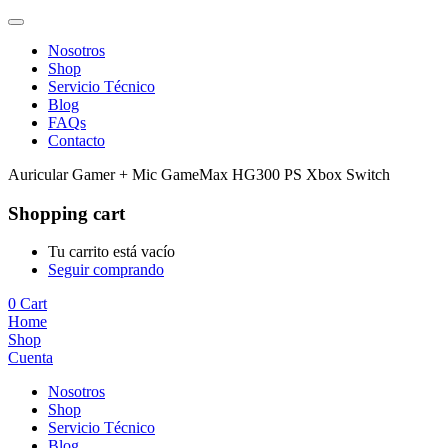
Nosotros
Shop
Servicio Técnico
Blog
FAQs
Contacto
Auricular Gamer + Mic GameMax HG300 PS Xbox Switch
Shopping cart
Tu carrito está vacío
Seguir comprando
0
Cart
Home
Shop
Cuenta
Nosotros
Shop
Servicio Técnico
Blog