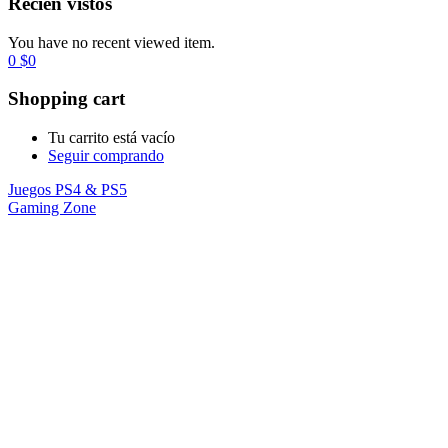
Recién vistos
You have no recent viewed item.
0
$
0
Shopping cart
Tu carrito está vacío
Seguir comprando
Juegos PS4 & PS5
Gaming Zone