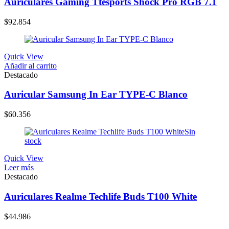
Auriculares Gaming Ttesports Shock Pro RGB 7.1
$
92.854
Quick View
Añadir al carrito
Destacado
Auricular Samsung In Ear TYPE-C Blanco
$
60.356
Sin
stock
Quick View
Leer más
Destacado
Auriculares Realme Techlife Buds T100 White
$
44.986