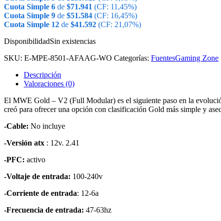
Cuota Simple 6
de
$
71.941
(CF: 11,45%)
Cuota Simple 9
de
$
51.584
(CF: 16,45%)
Cuota Simple 12
de
$
41.592
(CF: 21,07%)
Disponibilidad
Sin existencias
SKU:
E-MPE-8501-AFAAG-WO
Categorías:
Fuentes
Gaming Zone
Descripción
Valoraciones (0)
El MWE Gold – V2 (Full Modular) es el siguiente paso en la evolució
creó para ofrecer una opción con clasificación Gold más simple y ase
-Cable:
No incluye
-Versión atx
: 12v. 2.41
-PFC:
activo
-Voltaje de entrada:
100-240v
-Corriente de entrada
: 12-6a
-Frecuencia de entrada:
47-63hz