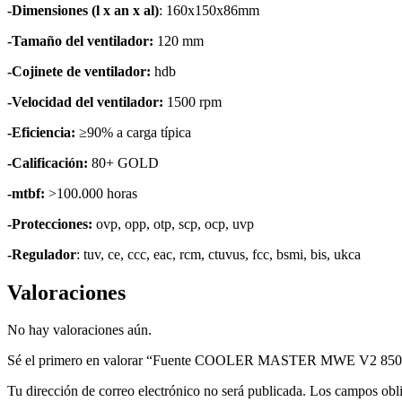
-Dimensiones (l x an x al)
: 160x150x86mm
-Tamaño del ventilador:
120 mm
-Cojinete de ventilador:
hdb
-Velocidad del ventilador:
1500 rpm
-Eficiencia:
≥90% a carga típica
-Calificación:
80+ GOLD
-mtbf:
>100.000 horas
-Protecciones:
ovp, opp, otp, scp, ocp, uvp
-Regulador
: tuv, ce, ccc, eac, rcm, ctuvus, fcc, bsmi, bis, ukca
Valoraciones
No hay valoraciones aún.
Sé el primero en valorar “Fuente COOLER MASTER MWE V2 850
Tu dirección de correo electrónico no será publicada.
Los campos obli