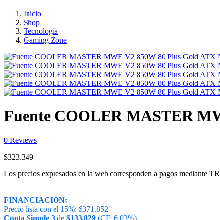
Inicio
Shop
Tecnología
Gaming Zone
Fuente COOLER MASTER MWE 
0
Reviews
$
323.349
Los precios expresados en la web corresponden a pagos medi
FINANCIACIÓN:
Precio lista con el 15%:
$
371.852
Cuota Simple 3
de
$
133.829
(CF: 6,03%)