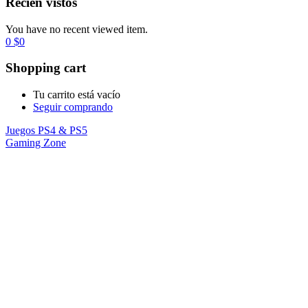
Recién vistos
You have no recent viewed item.
0
$
0
Shopping cart
Tu carrito está vacío
Seguir comprando
Juegos PS4 & PS5
Gaming Zone