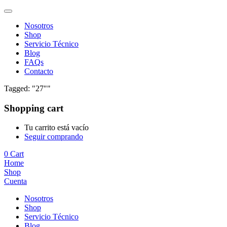
Nosotros
Shop
Servicio Técnico
Blog
FAQs
Contacto
Tagged: "27""
Shopping cart
Tu carrito está vacío
Seguir comprando
0
Cart
Home
Shop
Cuenta
Nosotros
Shop
Servicio Técnico
Blog