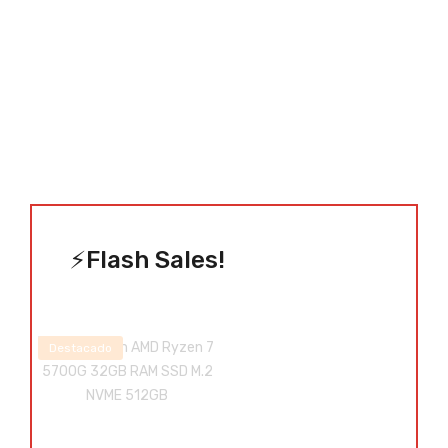
Tecnología
Coleccionables
Ropa &
más
⚡Flash Sales!
Destacado
Añadir al carrito