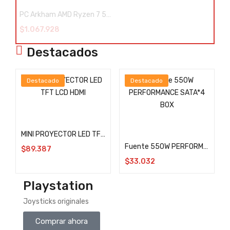
PC Arkham AMD Ryzen 7 5700G 32GB RAM SSD M.2 NVME 512GB
$
1.067.928
Destacados
Destacado
Destacado
Añadir al carrito
Añadir al carrito
MINI PROYECTOR LED TFT LCD HDMI
Fuente 550W PERFORMANCE SATA*4 BOX
$
89.387
$
33.032
Playstation
Joysticks originales
Comprar ahora