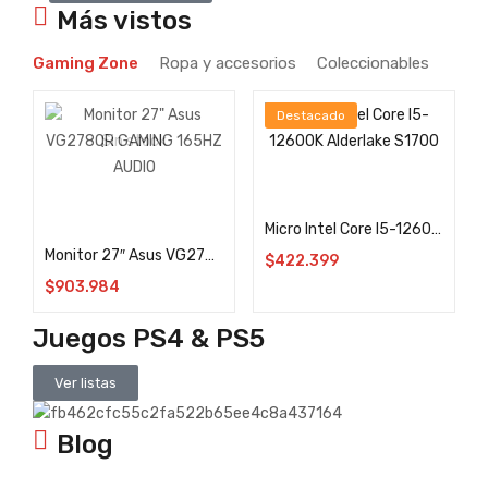
Más vistos
Gaming Zone
Ropa y accesorios
Coleccionables
Destacado
Sin stock
Añadir al carrito
Leer más
Micro Intel Core I5-12600K Alderlake S1700
Monitor 27″ Asus VG278QR GAMING 165HZ AUDIO
$
422.399
$
903.984
Juegos PS4 & PS5
Ver listas
Blog