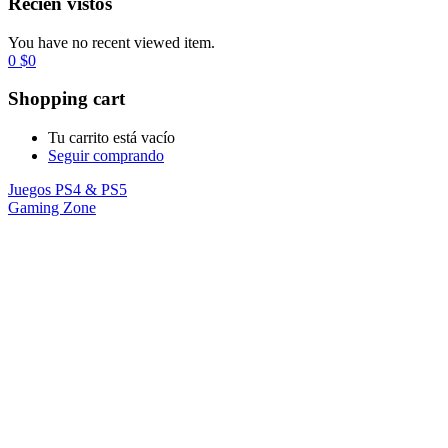
Recién vistos
You have no recent viewed item.
0
$
0
Shopping cart
Tu carrito está vacío
Seguir comprando
Juegos PS4 & PS5
Gaming Zone