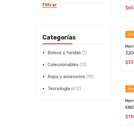
Filtrar
$
60
De
Categorías
Mem
Bolsos y fundas
(1)
3200
$
33
Coleccionables
(13)
Ropa y accesorios
(10)
Tecnología
(612)
De
Mem
KIN
$
14