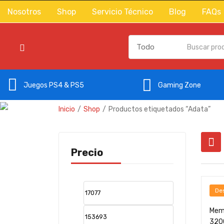
Nosotros
Shop
Servicio Técnico
Blog
FAQs
Gaming Zone
Juegos PS4 & PS5
Inicio
Shop
Productos etiquetados “Adata”
Precio
De
Mem
320