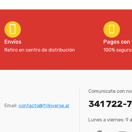
Envíos
Pagos con 
Retiro en centro de distribución
100% seguro
Comunicate con no
341 722-
Email:
contacto@frikiverse.ar
Lunes a viernes: 9 a