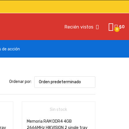
Recién vistos
$
0
0
s de acción
Ordenar por:
Sin stock
Memoria RAM DDR4 4GB
ray
2666MHz HIKVISION 2 single tray