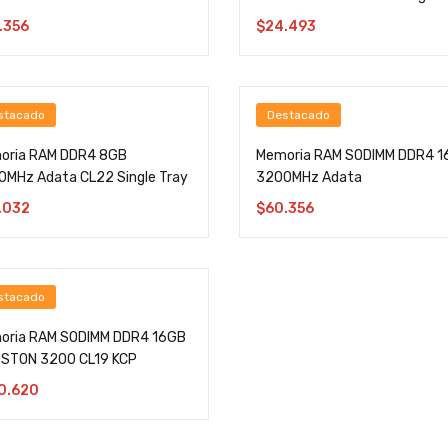
.356
$
24.493
stacado
Destacado
oria RAM DDR4 8GB
Memoria RAM SODIMM DDR4 1
MHz Adata CL22 Single Tray
3200MHz Adata
.032
$
60.356
stacado
oria RAM SODIMM DDR4 16GB
GSTON 3200 CL19 KCP
0.620