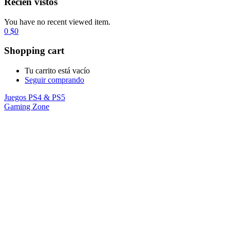
Recién vistos
You have no recent viewed item.
0
$
0
Shopping cart
Tu carrito está vacío
Seguir comprando
Juegos PS4 & PS5
Gaming Zone