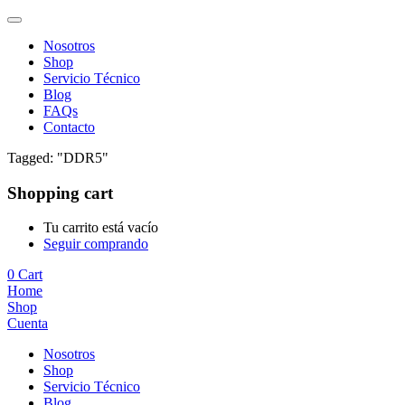
Nosotros
Shop
Servicio Técnico
Blog
FAQs
Contacto
Tagged: "DDR5"
Shopping cart
Tu carrito está vacío
Seguir comprando
0
Cart
Home
Shop
Cuenta
Nosotros
Shop
Servicio Técnico
Blog