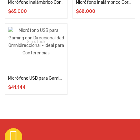
Micrófono Inalámbrico Corbatero Doble Influencer Tipo C SX6 con Estuche de Carga
Micrófono Inalámbrico Corbatero Doble Influencer Tipo C SX9 2 Transmisores 1 Receptor
$
65.000
$
68.000
Sin stock
Leer más
Micrófono USB para Gaming con Direccionalidad Omnidireccional – Ideal para Conferencias
$
41.144