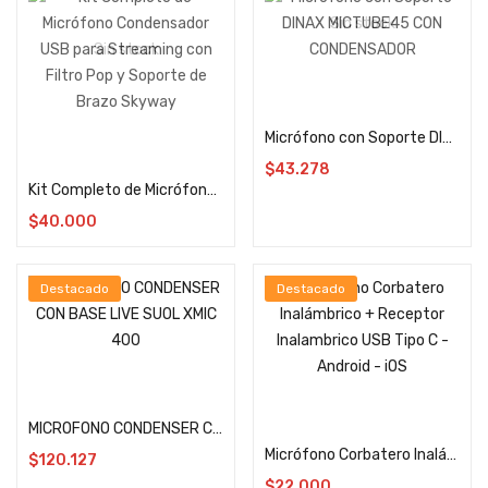
Sin stock
Sin stock
Leer más
Micrófono con Soporte DINAX MICTUBE45 CON CONDENSADOR
Leer más
$
43.278
Kit Completo de Micrófono Condensador USB para Streaming con Filtro Pop y Soporte de Brazo Skyway
$
40.000
Destacado
Destacado
Añadir al carrito
Añadir al carrito
MICROFONO CONDENSER CON BASE LIVE SUOL XMIC 400
Micrófono Corbatero Inalámbrico + Receptor Inalambrico USB Tipo C – Android – iOS
$
120.127
$
22.000