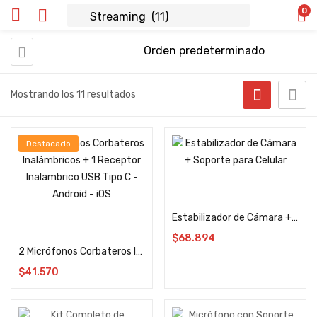
0
Mostrando los 11 resultados
Destacado
Añadir al carrito
Estabilizador de Cámara + Soporte para Celular
Añadir al carrito
$
68.894
2 Micrófonos Corbateros Inalámbricos + 1 Receptor Inalambrico USB Tipo C – Android – iOS
$
41.570