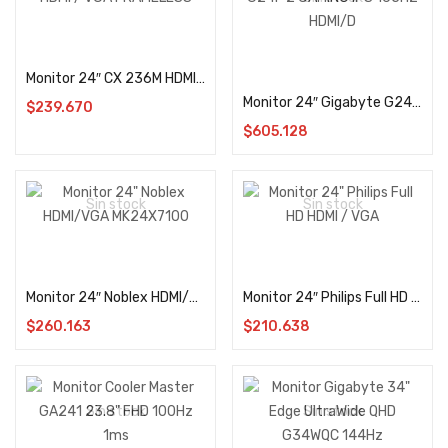
Leer más
Leer más
Monitor 24″ CX 236M HDMI / VGA FRAMELESS
Monitor 24″ Gigabyte G24F 2 GAMING IPS 165HZ HDMI/D
$
239.670
$
605.128
Sin stock
Sin stock
Leer más
Leer más
Monitor 24″ Noblex HDMI/VGA MK24X7100
Monitor 24″ Philips Full HD HDMI / VGA
$
260.163
$
210.638
Sin stock
Sin stock