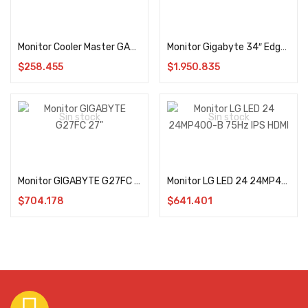
Leer más
Leer más
Monitor Cooler Master GA241 23.8″ FHD 100Hz 1ms
Monitor Gigabyte 34″ Edge UltraWide QHD G34WQC 144Hz
$
258.455
$
1.950.835
Sin stock
Sin stock
Leer más
Leer más
Monitor GIGABYTE G27FC 27″
Monitor LG LED 24 24MP400-B 75Hz IPS HDMI
$
704.178
$
641.401