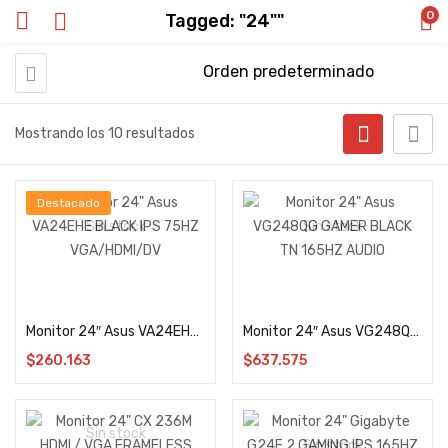
0
Tagged: "24""
Mostrando los 10 resultados
Destacado
Sin stock
Sin stock
Leer más
Leer más
Monitor 24″ Asus VA24EHE BLACK IPS 75HZ VGA/HDMI/DV
Monitor 24″ Asus VG248QG GAMER BLACK TN 165HZ AUDIO
$
260.163
$
637.575
Sin stock
Sin stock