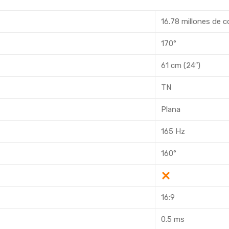
16.78 millones de c
170°
61 cm (24″)
TN
Plana
165 Hz
160°
16:9
0.5 ms