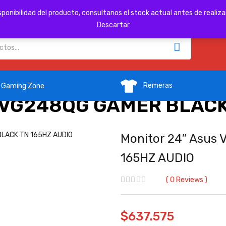
Contacto
sponibilidad del producto, consultanos el stock actual antes de reali
Descartar
Remeras
Gaming Zone
s VG248QG GAMER BLACK
Monitor 24″ Asus
165HZ AUDIO
0
Reviews
$
637.575