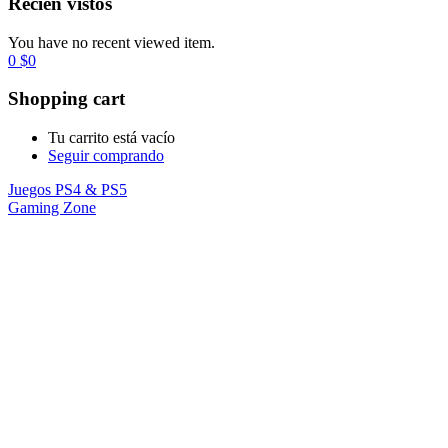
Recién vistos
You have no recent viewed item.
0
$
0
Shopping cart
Tu carrito está vacío
Seguir comprando
Juegos PS4 & PS5
Gaming Zone