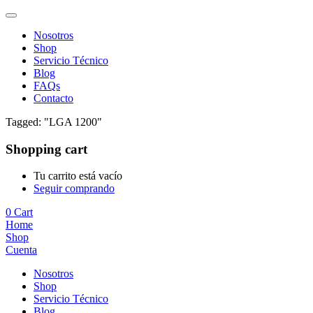
Nosotros
Shop
Servicio Técnico
Blog
FAQs
Contacto
Tagged: "LGA 1200"
Shopping cart
Tu carrito está vacío
Seguir comprando
0
Cart
Home
Shop
Cuenta
Nosotros
Shop
Servicio Técnico
Blog