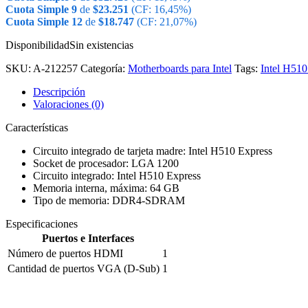
Cuota Simple 9
de
$
23.251
(CF: 16,45%)
Cuota Simple 12
de
$
18.747
(CF: 21,07%)
Disponibilidad
Sin existencias
SKU:
A-212257
Categoría:
Motherboards para Intel
Tags:
Intel H510
Descripción
Valoraciones (0)
Características
Circuito integrado de tarjeta madre: Intel H510 Express
Socket de procesador: LGA 1200
Circuito integrado: Intel H510 Express
Memoria interna, máxima: 64 GB
Tipo de memoria: DDR4-SDRAM
Especificaciones
Puertos e Interfaces
Número de puertos HDMI
1
Cantidad de puertos VGA (D-Sub)
1