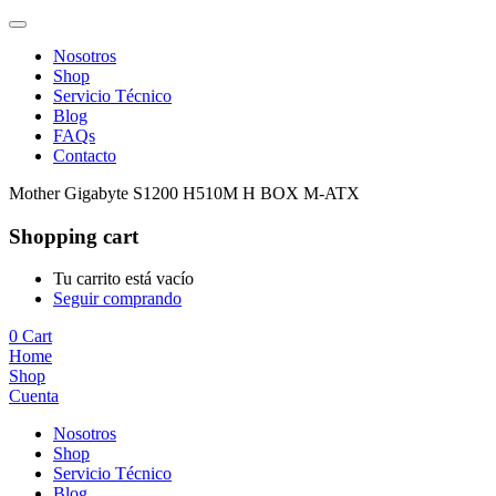
Nosotros
Shop
Servicio Técnico
Blog
FAQs
Contacto
Mother Gigabyte S1200 H510M H BOX M-ATX
Shopping cart
Tu carrito está vacío
Seguir comprando
0
Cart
Home
Shop
Cuenta
Nosotros
Shop
Servicio Técnico
Blog