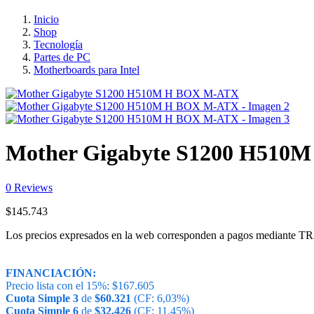
Inicio
Shop
Tecnología
Partes de PC
Motherboards para Intel
Mother Gigabyte S1200 H510
0
Reviews
$
145.743
Los precios expresados en la web corresponden a pagos medi
FINANCIACIÓN:
Precio lista con el 15%:
$
167.605
Cuota Simple 3
de
$
60.321
(CF: 6,03%)
Cuota Simple 6
de
$
32.426
(CF: 11,45%)