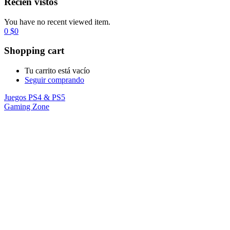
Recién vistos
You have no recent viewed item.
0
$
0
Shopping cart
Tu carrito está vacío
Seguir comprando
Juegos PS4 & PS5
Gaming Zone