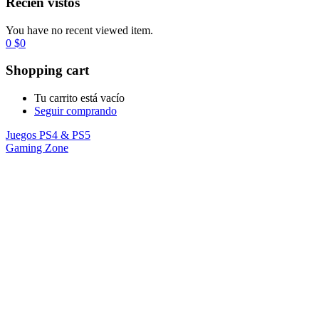
Recién vistos
You have no recent viewed item.
0
$
0
Shopping cart
Tu carrito está vacío
Seguir comprando
Juegos PS4 & PS5
Gaming Zone