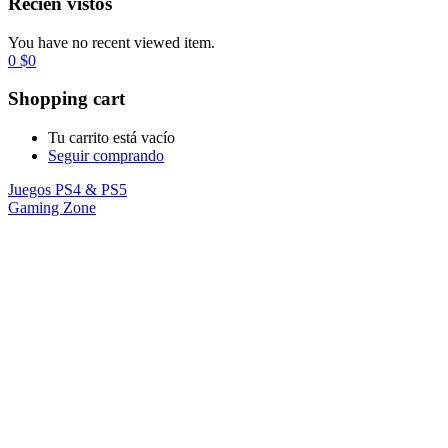
Recién vistos
You have no recent viewed item.
0
$
0
Shopping cart
Tu carrito está vacío
Seguir comprando
Juegos PS4 & PS5
Gaming Zone