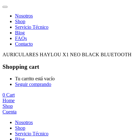
Nosotros
Shop
Servicio Técnico
Blog
FAQs
Contacto
AURICULARES HAYLOU X1 NEO BLACK BLUETOOTH
Shopping cart
Tu carrito está vacío
Seguir comprando
0
Cart
Home
Shop
Cuenta
Nosotros
Shop
Servicio Técnico
Blog