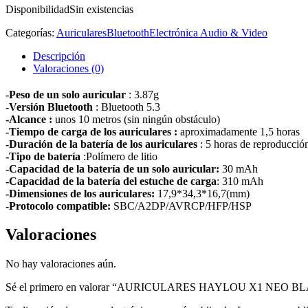
Disponibilidad
Sin existencias
Categorías:
Auriculares
Bluetooth
Electrónica Audio & Video
Descripción
Valoraciones (0)
-Peso de un solo auricular
: 3.87g
-Versión Bluetooth
: Bluetooth 5.3
-Alcance :
unos 10 metros (sin ningún obstáculo)
-Tiempo de carga de los auriculares :
aproximadamente 1,5 horas
-Duración de la batería de los auriculares
: 5 horas de reproducció
-Tipo de batería
:Polímero de litio
-Capacidad de la batería de un solo auricular:
30 mAh
-Capacidad de la batería del estuche de carga
: 310 mAh
-Dimensiones de los auriculares:
17,9*34,3*16,7(mm)
-Protocolo compatible:
SBC/A2DP/AVRCP/HFP/HSP
Valoraciones
No hay valoraciones aún.
Sé el primero en valorar “AURICULARES HAYLOU X1 NEO