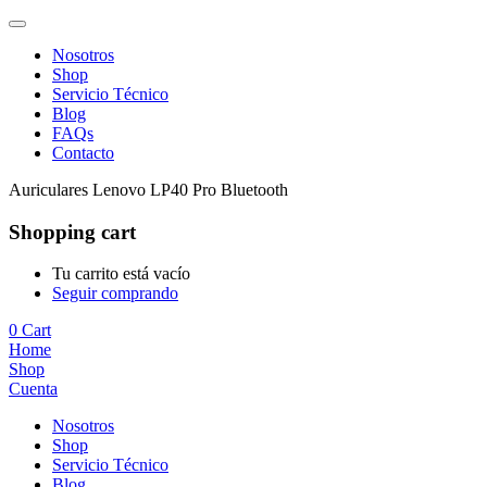
Nosotros
Shop
Servicio Técnico
Blog
FAQs
Contacto
Auriculares Lenovo LP40 Pro Bluetooth
Shopping cart
Tu carrito está vacío
Seguir comprando
0
Cart
Home
Shop
Cuenta
Nosotros
Shop
Servicio Técnico
Blog