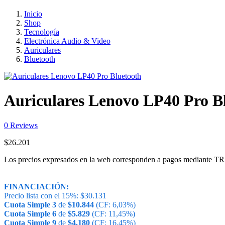
Inicio
Shop
Tecnología
Electrónica Audio & Video
Auriculares
Bluetooth
Auriculares Lenovo LP40 Pro B
0
Reviews
$
26.201
Los precios expresados en la web corresponden a pagos medi
FINANCIACIÓN:
Precio lista con el 15%:
$
30.131
Cuota Simple 3
de
$
10.844
(CF: 6,03%)
Cuota Simple 6
de
$
5.829
(CF: 11,45%)
Cuota Simple 9
de
$
4.180
(CF: 16,45%)