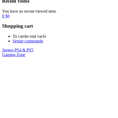
Recién vistos
You have no recent viewed item.
0
$
0
Shopping cart
Tu carrito está vacío
Seguir comprando
Juegos PS4 & PS5
Gaming Zone