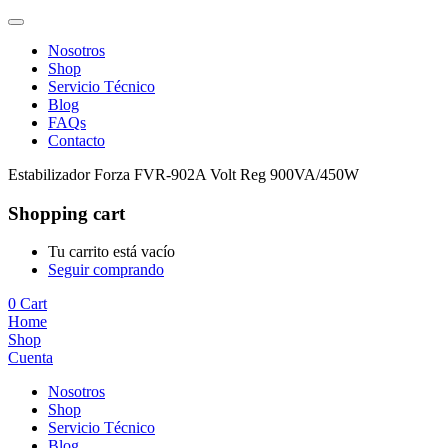
Nosotros
Shop
Servicio Técnico
Blog
FAQs
Contacto
Estabilizador Forza FVR-902A Volt Reg 900VA/450W
Shopping cart
Tu carrito está vacío
Seguir comprando
0
Cart
Home
Shop
Cuenta
Nosotros
Shop
Servicio Técnico
Blog