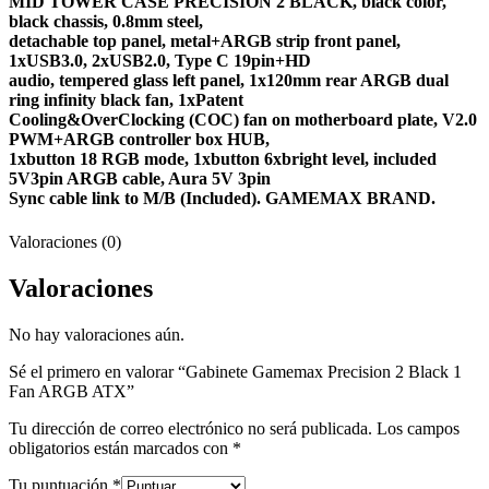
MID TOWER CASE PRECISION 2 BLACK, black color,
black chassis, 0.8mm steel,
detachable top panel, metal+ARGB strip front panel,
1xUSB3.0, 2xUSB2.0, Type C 19pin+HD
audio, tempered glass left panel, 1x120mm rear ARGB dual
ring infinity black fan, 1xPatent
Cooling&OverClocking (COC) fan on motherboard plate, V2.0
PWM+ARGB controller box HUB,
1xbutton 18 RGB mode, 1xbutton 6xbright level, included
5V3pin ARGB cable, Aura 5V 3pin
Sync cable link to M/B (Included). GAMEMAX BRAND.
Valoraciones (0)
Valoraciones
No hay valoraciones aún.
Sé el primero en valorar “Gabinete Gamemax Precision 2 Black 1
Fan ARGB ATX”
Tu dirección de correo electrónico no será publicada.
Los campos
obligatorios están marcados con
*
Tu puntuación
*