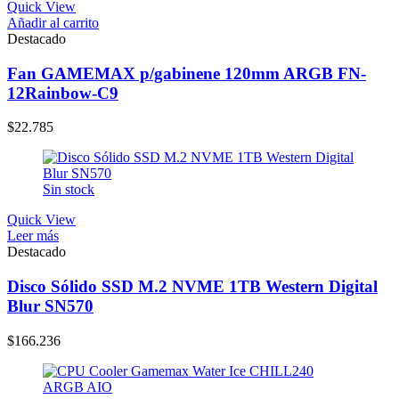
Quick View
Añadir al carrito
Destacado
Fan GAMEMAX p/gabinene 120mm ARGB FN-
12Rainbow-C9
$
22.785
Sin stock
Quick View
Leer más
Destacado
Disco Sólido SSD M.2 NVME 1TB Western Digital
Blur SN570
$
166.236