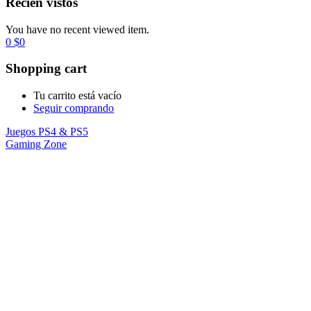
Recién vistos
You have no recent viewed item.
0
$
0
Shopping cart
Tu carrito está vacío
Seguir comprando
Juegos PS4 & PS5
Gaming Zone