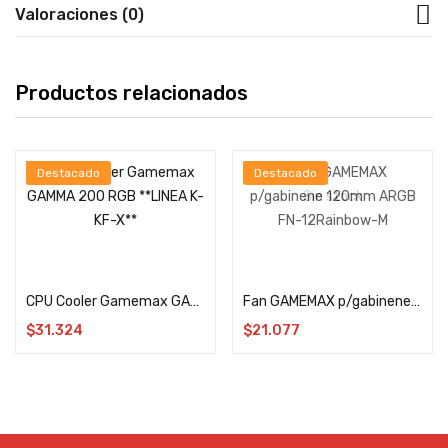
Valoraciones (0)
Productos relacionados
Destacado
Destacado
Sin stock
Añadir al carrito
Leer más
CPU Cooler Gamemax GAMMA 200 RGB **LINEA K-KF-X**
Fan GAMEMAX p/gabinene 120mm ARGB FN-12Rainbow-M
$
31.324
$
21.077