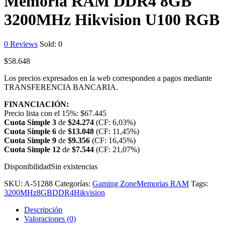
Memoria RAM DDR4 8GB
3200MHz Hikvision U100 RGB
0
Reviews
Sold:
0
$
58.648
Los precios expresados en la web corresponden a pagos mediante
TRANSFERENCIA BANCARIA.
FINANCIACIÓN:
Precio lista con el 15%:
$
67.445
Cuota Simple 3
de
$
24.274
(CF: 6,03%)
Cuota Simple 6
de
$
13.048
(CF: 11,45%)
Cuota Simple 9
de
$
9.356
(CF: 16,45%)
Cuota Simple 12
de
$
7.544
(CF: 21,07%)
Disponibilidad
Sin existencias
SKU:
A-51288
Categorías:
Gaming Zone
Memorias RAM
Tags:
3200MHz
8GB
DDR4
Hikvision
Descripción
Valoraciones (0)