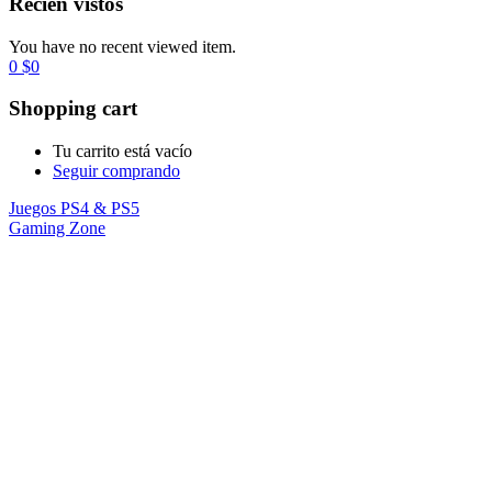
Recién vistos
You have no recent viewed item.
0
$
0
Shopping cart
Tu carrito está vacío
Seguir comprando
Juegos PS4 & PS5
Gaming Zone