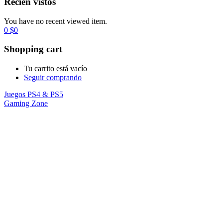
Recién vistos
You have no recent viewed item.
0
$
0
Shopping cart
Tu carrito está vacío
Seguir comprando
Juegos PS4 & PS5
Gaming Zone