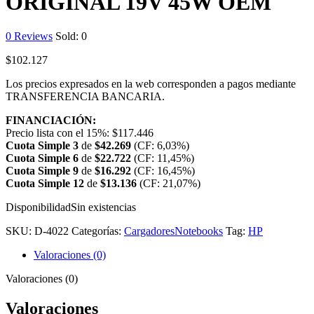
ORIGINAL 19V 45W OEM
0
Reviews
Sold:
0
$
102.127
Los precios expresados en la web corresponden a pagos mediante
TRANSFERENCIA BANCARIA.
FINANCIACIÓN:
Precio lista con el 15%:
$
117.446
Cuota Simple 3
de
$
42.269
(CF: 6,03%)
Cuota Simple 6
de
$
22.722
(CF: 11,45%)
Cuota Simple 9
de
$
16.292
(CF: 16,45%)
Cuota Simple 12
de
$
13.136
(CF: 21,07%)
Disponibilidad
Sin existencias
SKU:
D-4022
Categorías:
Cargadores
Notebooks
Tag:
HP
Valoraciones (0)
Valoraciones (0)
Valoraciones