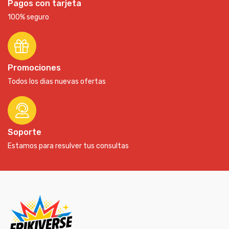
Pagos con tarjeta
100% seguro
Promociones
Todos los dias nuevas ofertas
Soporte
Estamos para resulver tus consultas