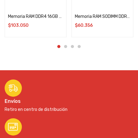
Leer más
Añadir al carrito
Memoria RAM DDR4 16GB 3200MHz Kingston CL22 KVR
Memoria RAM SODIMM DDR4 16GB 3200MHz Adata
$
103.050
$
60.356
Envíos
Retiro en centro de distribución