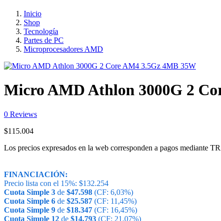
Inicio
Shop
Tecnología
Partes de PC
Microprocesadores AMD
Micro AMD Athlon 3000G 2 C
0
Reviews
$
115.004
Los precios expresados en la web corresponden a pagos medi
FINANCIACIÓN:
Precio lista con el 15%:
$
132.254
Cuota Simple 3
de
$
47.598
(CF: 6,03%)
Cuota Simple 6
de
$
25.587
(CF: 11,45%)
Cuota Simple 9
de
$
18.347
(CF: 16,45%)
Cuota Simple 12
de
$
14.793
(CF: 21,07%)