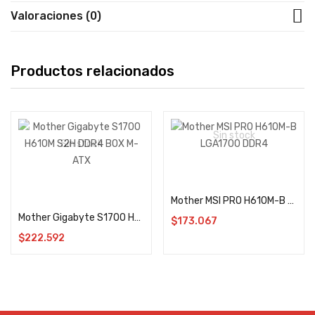
Valoraciones (0)
Productos relacionados
Sin stock
Sin stock
Leer más
Leer más
Mother MSI PRO H610M-B LGA1700 DDR4
Mother Gigabyte S1700 H610M S2H DDR4 BOX M-ATX
$
173.067
$
222.592