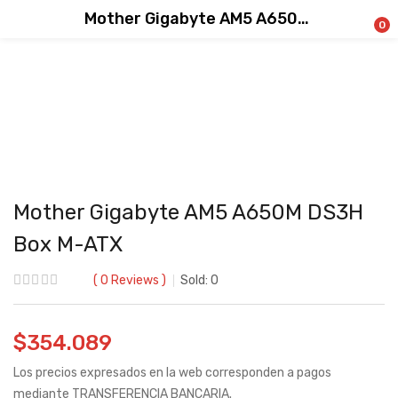
Mother Gigabyte AM5 A650M DS3H Box M-ATX
0
Mother Gigabyte AM5 A650M DS3H
Box M-ATX
0
Reviews
Sold:
0
$
354.089
Los precios expresados en la web corresponden a pagos
mediante TRANSFERENCIA BANCARIA.