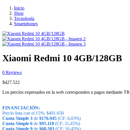
Inicio
Shop
Tecnología
Smartphones
Xiaomi Redmi 10 4GB/128GB
0
Reviews
$
427.522
Los precios expresados en la web corresponden a pagos medi
FINANCIACIÓN:
Precio lista con el 15%:
$
491.650
Cuota Simple 3
de
$
176.945
(CF: 6,03%)
Cuota Simple 6
de
$
95.118
(CF: 11,45%)
Cuota Simple 9
de
$
68.203
(CF: 16,45%)