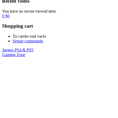
Recién vistos
You have no recent viewed item.
0
$
0
Shopping cart
Tu carrito está vacío
Seguir comprando
Juegos PS4 & PS5
Gaming Zone