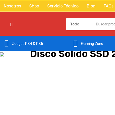
Nosotros
Shop
Servicio Técnico
Blog
FAQs
Gaming Zone
Juegos PS4 & PS5
Disco Sólido SSD