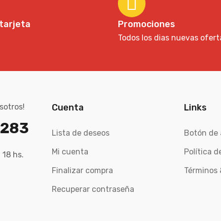
tarjeta
Promociones
Todos los dias nuevas ofert
sotros!
Cuenta
Links
7283
Lista de deseos
Botón de 
Mi cuenta
Política d
 18 hs.
Finalizar compra
Términos 
Recuperar contraseña