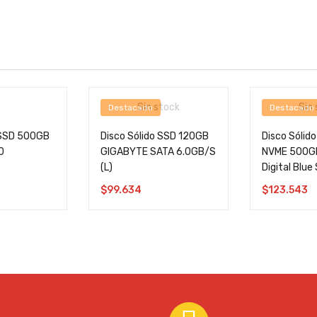
Sin stock
Sin
Destacado
Destacado
 SSD 500GB
Disco Sólido SSD 120GB
Disco Sólid
0
GIGABYTE SATA 6.0GB/S
NVME 500G
(L)
Digital Blu
$
99.634
$
123.543