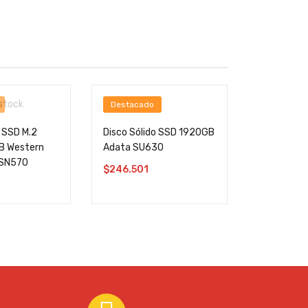
 stock
Destacado
o SSD M.2
Disco Sólido SSD 1920GB
B Western
Adata SU630
e SN570
$
246.501