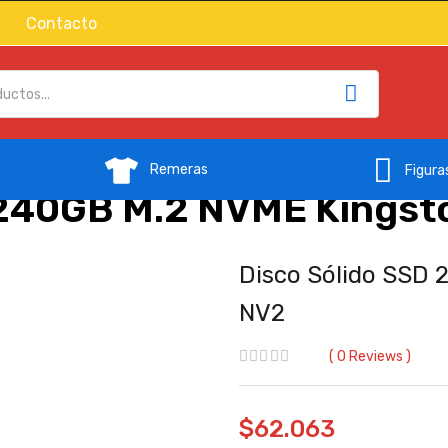
Contacto
Remeras
Figura
 240GB M.2 NVME Kingst
Disco Sólido SSD
NV2
0
Reviews
$
62.063