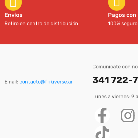
Envíos
Pagos con 
Retiro en centro de distribución
100% seguro
Comunicate con no
341 722-
Email:
contacto@frikiverse.ar
Lunes a viernes: 9 a