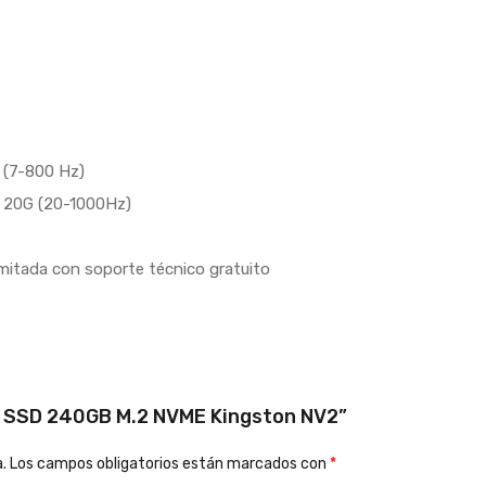
G (7-800 Hz)
ón 20G (20-1000Hz)
imitada con soporte técnico gratuito
do SSD 240GB M.2 NVME Kingston NV2”
.
Los campos obligatorios están marcados con
*