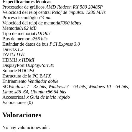
Especificaciones técnicas
Procesador de gráficos
AMD Radeon RX 580 2048SP
Velocidad del reloj central
Reloj de impulso: 1286 MHz
Proceso tecnológico
14 nm
Velocidad del reloj de memoria
7000 Mbps
Memoria
8192 MB
Tipo de memoria
GDDR5
Bus de memoria
256 bits
Estándar de datos de bus
PCI Express 3.0
DirectX
1.2
DVI
1x DVI
HDMI
1 x HDMI
DisplayPort
DisplayPort 3x
Soporte HDCP
sí
Estructura de la PC B
ATX
Enfriamiento
Ventilador doble
SO
Windows 7 – 32 bits, Windows 7 – 64 bits, Windows 10 – 64 bits,
Linux x86_64, Ubuntu x86 64 bits
Accesorios
1 x Guía de inicio rápido
Valoraciones (0)
Valoraciones
No hay valoraciones aún.