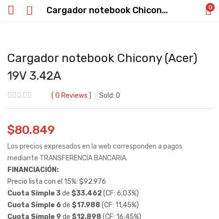
0
Cargador notebook Chicony (Acer) 19V 3.42A
Cargador notebook Chicony (Acer)
19V 3.42A
0
Reviews
Sold:
0
$
80.849
Los precios expresados en la web corresponden a pagos
mediante TRANSFERENCIA BANCARIA.
FINANCIACIÓN:
Precio lista con el 15%:
$
92.976
Cuota Simple 3
de
$
33.462
(CF: 6,03%)
Cuota Simple 6
de
$
17.988
(CF: 11,45%)
Cuota Simple 9
de
$
12.898
(CF: 16,45%)