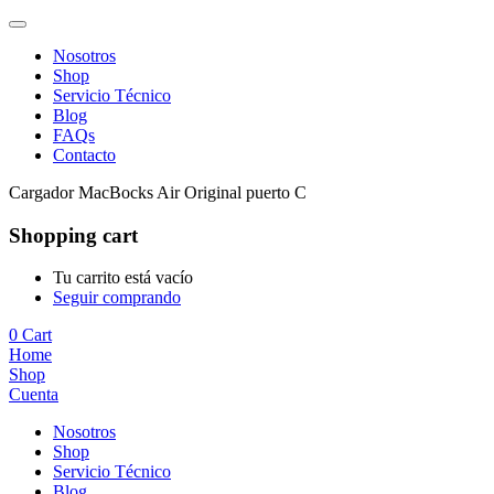
Nosotros
Shop
Servicio Técnico
Blog
FAQs
Contacto
Cargador MacBocks Air Original puerto C
Shopping cart
Tu carrito está vacío
Seguir comprando
0
Cart
Home
Shop
Cuenta
Nosotros
Shop
Servicio Técnico
Blog