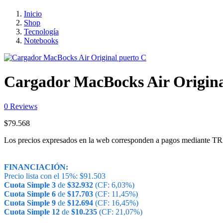
Inicio
Shop
Tecnología
Notebooks
Cargador MacBocks Air Origina
0
Reviews
$
79.568
Los precios expresados en la web corresponden a pagos medi
FINANCIACIÓN:
Precio lista con el 15%:
$
91.503
Cuota Simple 3
de
$
32.932
(CF: 6,03%)
Cuota Simple 6
de
$
17.703
(CF: 11,45%)
Cuota Simple 9
de
$
12.694
(CF: 16,45%)
Cuota Simple 12
de
$
10.235
(CF: 21,07%)