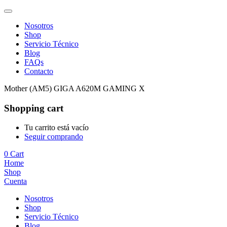
Nosotros
Shop
Servicio Técnico
Blog
FAQs
Contacto
Mother (AM5) GIGA A620M GAMING X
Shopping cart
Tu carrito está vacío
Seguir comprando
0
Cart
Home
Shop
Cuenta
Nosotros
Shop
Servicio Técnico
Blog