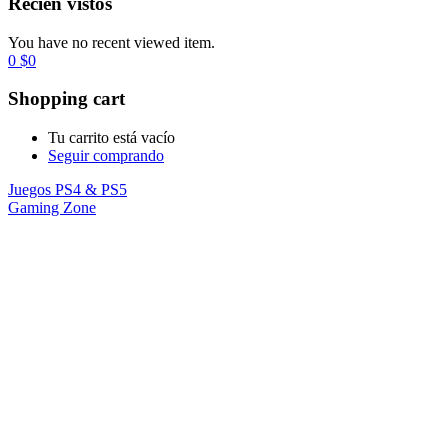
Recién vistos
You have no recent viewed item.
0
$
0
Shopping cart
Tu carrito está vacío
Seguir comprando
Juegos PS4 & PS5
Gaming Zone