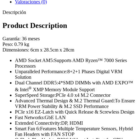
Valoraciones (0)
Descripción
Product Description
Garantía:
36 meses
Peso:
0.79 kg
Dimensiones:
6cm x 28.5cm x 28cm
AMD Socket AM5:Supports AMD Ryzen™ 7000 Series
Processors
Unparalleled Performance:8+2+1 Phases Digital VRM
Solution
Dual Channel DDR5:4*SMD DIMMs with AMD EXPO™
®
& Intel
XMP Memory Module Support
SuperSpeed Storage:PCIe 4.0 x4 M.2 Connector
Advanced Thermal Design & M.2 Thermal Guard:To Ensure
VRM Power Stability & M.2 SSD Performance
PCIe x16 EZ-Latch with Quick Release & Screwless Design
Fast Networks:GbE LAN
Extended Connectivity:DP, HDMI
Smart Fan 6:Features Multiple Temperature Sensors, Hybrid
Fan Headers with FAN STOP