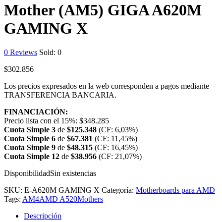
Mother (AM5) GIGA A620M
GAMING X
0
Reviews
Sold:
0
$
302.856
Los precios expresados en la web corresponden a pagos mediante
TRANSFERENCIA BANCARIA.
FINANCIACIÓN:
Precio lista con el 15%:
$
348.285
Cuota Simple 3
de
$
125.348
(CF: 6,03%)
Cuota Simple 6
de
$
67.381
(CF: 11,45%)
Cuota Simple 9
de
$
48.315
(CF: 16,45%)
Cuota Simple 12
de
$
38.956
(CF: 21,07%)
Disponibilidad
Sin existencias
SKU:
E-A620M GAMING X
Categoría:
Motherboards para AMD
Tags:
AM4
AMD A520
Mothers
Descripción