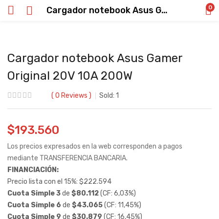
0
Cargador notebook Asus Gamer Original 20V 10A 200W
Cargador notebook Asus Gamer
Original 20V 10A 200W
0
Reviews
Sold:
1
$
193.560
Los precios expresados en la web corresponden a pagos
mediante TRANSFERENCIA BANCARIA.
FINANCIACIÓN:
Precio lista con el 15%:
$
222.594
Cuota Simple 3
de
$
80.112
(CF: 6,03%)
Cuota Simple 6
de
$
43.065
(CF: 11,45%)
Cuota Simple 9
de
$
30.879
(CF: 16,45%)