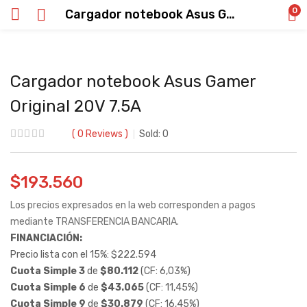
0
Cargador notebook Asus Gamer Original 20V 7.5A
Cargador notebook Asus Gamer
Original 20V 7.5A
0
Reviews
Sold:
0
$
193.560
Los precios expresados en la web corresponden a pagos
mediante TRANSFERENCIA BANCARIA.
FINANCIACIÓN:
Precio lista con el 15%:
$
222.594
Cuota Simple 3
de
$
80.112
(CF: 6,03%)
Cuota Simple 6
de
$
43.065
(CF: 11,45%)
Cuota Simple 9
de
$
30.879
(CF: 16,45%)